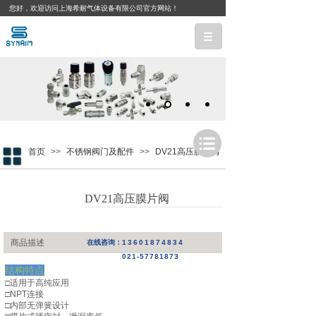
您好，欢迎访问上海希耐气体设备有限公司官方网站！
首页
>>
不锈钢阀门及配件
>>
DV21高压膜片阀
DV21高压膜片阀
商品描述
在线咨询：
13601874834
021-57781873
结构特点
□适用于高纯应用
从事工业气体供应系统中各类气
□NPT连接
体不锈钢减压器，黄铜减压器，
□内部无弹簧设计