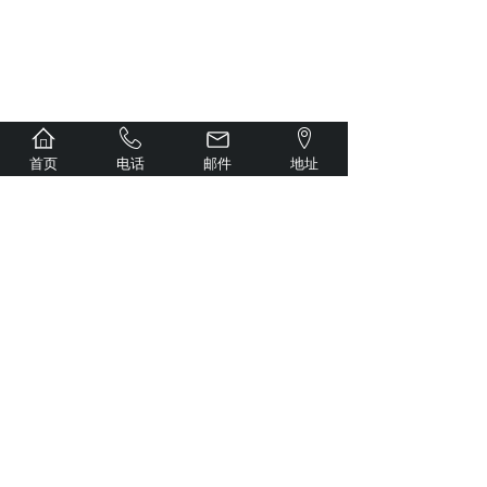
：
推荐产品
首页
电话
邮件
地址
不锈钢减压器/大流量减压器
不锈钢高压减压器/SR41系列中高压减压器
不锈钢减压器/SR31系列双级减压器
联系我们
地址：
上海松江区泗泾镇望东南路34弄3号