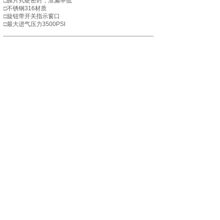
□膜片式硬密封，泄漏率低
气体汇流排及相关组件的专业生
□不锈钢316材质
□旋钮带开关指示窗口
产和服务
□最大进气压力3500PSI